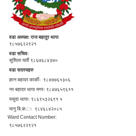
वडा अध्यक्षः राज बहादुर थापा
९८५७६२२९२१
वडा सचिवः
सुशिला घर्ती ९८६७६८४३७०
वडा सदस्यहरु
ज्ञान बहादर कार्कीः ९८४७७६५३०६
नर बहादर थापा मगरः ९८४७६५९६११
यसुदा थापाः ९८६९५३२६९१ ५
यानु बि.क.ः ९८४६८४२०८५
Ward Contact Number:
९८५७६२२९२१