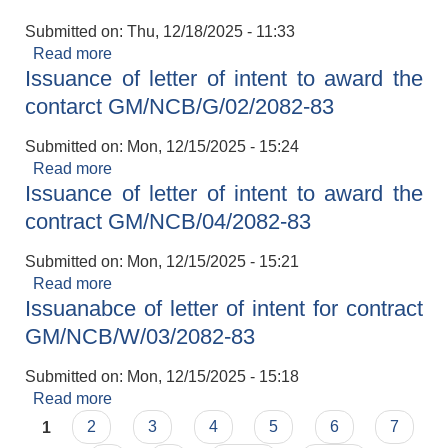
Submitted on:
Thu, 12/18/2025 - 11:33
Read more
about INVITATION FOR BIDS
Issuance of letter of intent to award the
contarct GM/NCB/G/02/2082-83
Submitted on:
Mon, 12/15/2025 - 15:24
Read more
about Issuance of letter of intent to award the
Issuance of letter of intent to award the
contarct GM/NCB/G/02/2082-83
contract GM/NCB/04/2082-83
Submitted on:
Mon, 12/15/2025 - 15:21
Read more
about Issuance of letter of intent to award the
Issuanabce of letter of intent for contract
contract GM/NCB/04/2082-83
GM/NCB/W/03/2082-83
Submitted on:
Mon, 12/15/2025 - 15:18
Read more
about Issuanabce of letter of intent for contract
Pages
GM/NCB/W/03/2082-83
1
2
3
4
5
6
7