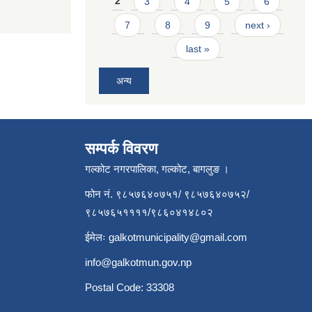
2
3
4
5
6
7
8
9
next ›
last »
अन्य
सम्पर्क विवरण
गल्कोट नगरपालिका, गल्कोट, बागलुङ ।
फोन नं. ९८५७६४०७५१/ ९८५७६४०७५२/
९८५७६५११११/९८६०४१४८०२
ईमेलः
galkotmunicipality@gmail.com
info@galkotmun.gov.np
Postal Code: 33308