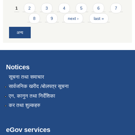
Pages
1
2
3
4
5
6
7
8
9
next ›
last »
अन्य
Notices
सूचना तथा समाचार
सार्वजनिक खरीद /बोलपत्र सूचना
एन, कानुन तथा निर्देशिका
कर तथा शुल्कहरु
eGov services