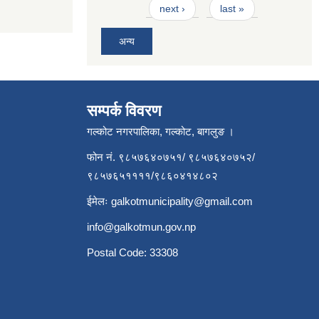
next ›
last »
अन्य
सम्पर्क विवरण
गल्कोट नगरपालिका, गल्कोट, बागलुङ ।
फोन नं. ९८५७६४०७५१/ ९८५७६४०७५२/
९८५७६५११११/९८६०४१४८०२
ईमेलः
galkotmunicipality@gmail.com
info@galkotmun.gov.np
Postal Code: 33308