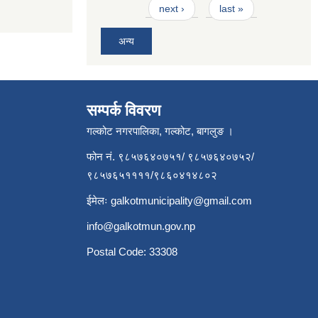
next ›
last »
अन्य
सम्पर्क विवरण
गल्कोट नगरपालिका, गल्कोट, बागलुङ ।
फोन नं. ९८५७६४०७५१/ ९८५७६४०७५२/
९८५७६५११११/९८६०४१४८०२
ईमेलः
galkotmunicipality@gmail.com
info@galkotmun.gov.np
Postal Code: 33308