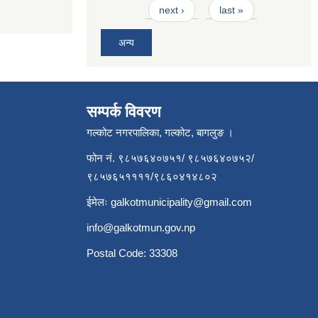
next ›
last »
अन्य
सम्पर्क विवरण
गल्कोट नगरपालिका, गल्कोट, बागलुङ ।
फोन नं. ९८५७६४०७५१/ ९८५७६४०७५२/
९८५७६५११११/९८६०४१४८०२
ईमेलः
galkotmunicipality@gmail.com
info@galkotmun.gov.np
Postal Code: 33308