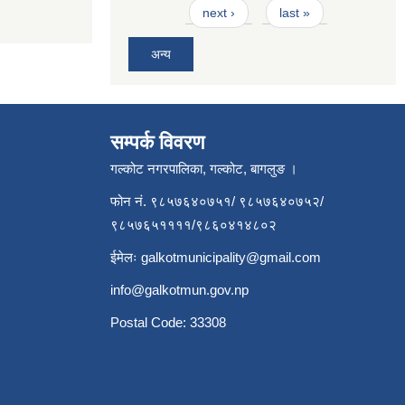
next ›
last »
अन्य
सम्पर्क विवरण
गल्कोट नगरपालिका, गल्कोट, बागलुङ ।
फोन नं. ९८५७६४०७५१/ ९८५७६४०७५२/
९८५७६५११११/९८६०४१४८०२
ईमेलः
galkotmunicipality@gmail.com
info@galkotmun.gov.np
Postal Code: 33308