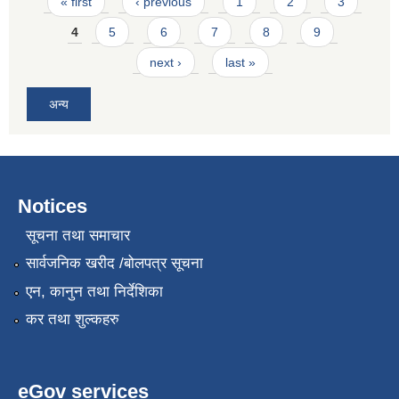
Pages
« first
‹ previous
1
2
3
4
5
6
7
8
9
next ›
last »
अन्य
Notices
सूचना तथा समाचार
सार्वजनिक खरीद /बोलपत्र सूचना
एन, कानुन तथा निर्देशिका
कर तथा शुल्कहरु
eGov services