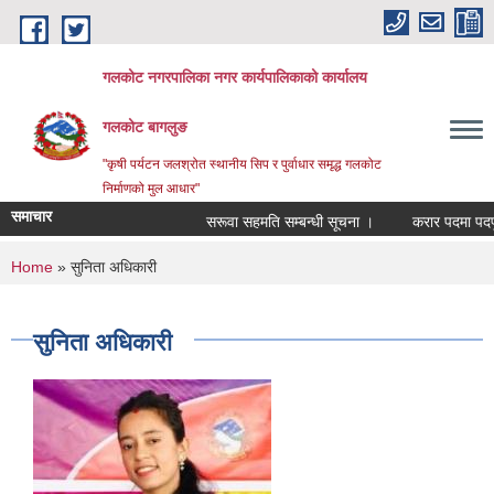
Skip to main content
गलकोट नगरपालिका नगर कार्यपालिकाको कार्यालय
गलकोट बागलुङ
"कृषी पर्यटन जलश्रोत स्थानीय सिप र पुर्वाधार समृद्ध गलकोट
निर्माणको मुल आधार"
समाचार
सरूवा सहमति सम्बन्धी सूचना ।
करार पदमा पदपूर्ति
You are here
Home
» सुनिता अधिकारी
सुनिता अधिकारी