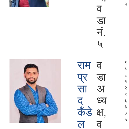
५
व
डा
नं.
५
राम
व
९
८
प्र
डा
६
१
सा
अ
२
९
द
ध्य
६
३
कँडे
क्ष,
३
५
ल
व