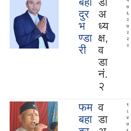
बहा
डा
५
७
दुर
अ
६
२
भ
ध्य
७
२
ण्डा
क्ष,
२
२
री
व
डा
नं.
२
फम
व
९
८
बहा
डा
४
७
६