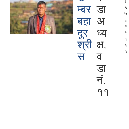
८
म्बर
डा
५
७
बहा
अ
६
२
दुर
ध्य
९
१
श्री
क्ष,
१
५
स
व
डा
नं.
११