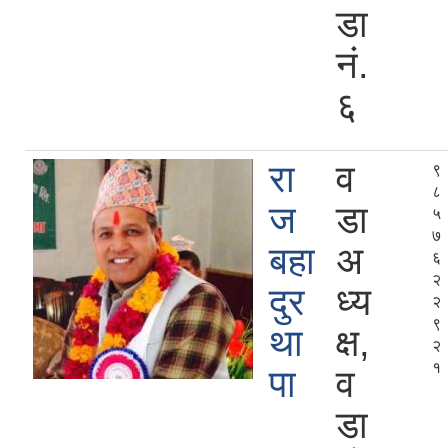
डा
नं.
६
रा
व
९
८
ज
डा
५
७
बहा
अ
६
२
दुर
ध्य
२
९
था
क्ष,
२
१
पा
व
डा