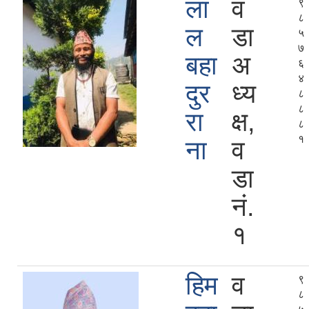
ला
व
९
८
ल
डा
५
७
बहा
अ
६
४
दुर
ध्य
८
८
रा
क्ष,
८
१
ना
व
डा
नं.
१
हिम
व
९
८