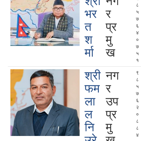
श्री
नग
८
भर
र
५
७
त
प्र
६
४
श
मु
०
७
र्मा
ख
५
१
श्री
नग
९
८
फम
र
५
७
ला
उप
६
२
ल
प्र
०
८
नि
मु
८
४
उरे
ख