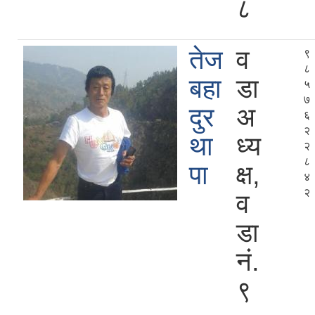
८
तेज
व
९
८
बहा
डा
५
७
दुर
अ
६
२
था
ध्य
२
८
पा
क्ष,
४
२
व
डा
नं.
९