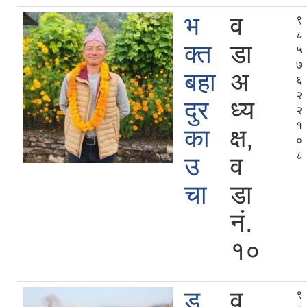
भ
व
९
८
क्त
डा
५
७
बहा
अ
६
२
दुर
ध्य
२
१
का
क्ष,
०
८
उ
व
चा
डा
नं.
१०
ड
व
९