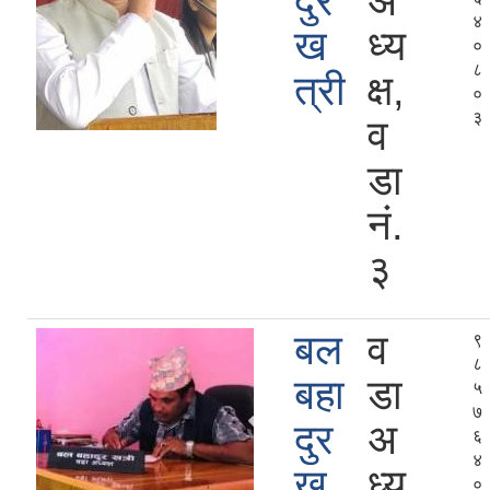
दुर
अ
४
ख
ध्य
०
८
त्री
क्ष,
०
३
व
डा
नं.
३
बल
व
९
८
बहा
डा
५
७
दुर
अ
६
४
ख
ध्य
०