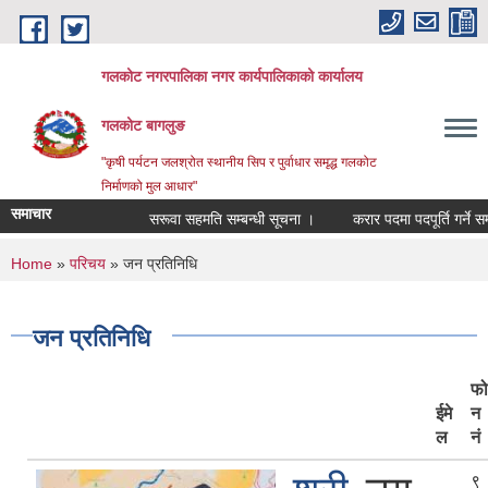
Skip to main content
गलकोट नगरपालिका नगर कार्यपालिकाको कार्यालय
गलकोट बागलुङ
"कृषी पर्यटन जलश्रोत स्थानीय सिप र पुर्वाधार समृद्ध गलकोट
निर्माणको मुल आधार"
समाचार
सरूवा सहमति सम्बन्धी सूचना ।
करार पदमा पदपूर्ति गर्ने सम्बन्धी
You are here
Home
»
परिचय
» जन प्रतिनिधि
जन प्रतिनिधि
फो
ईमे
न
ल
नं
९