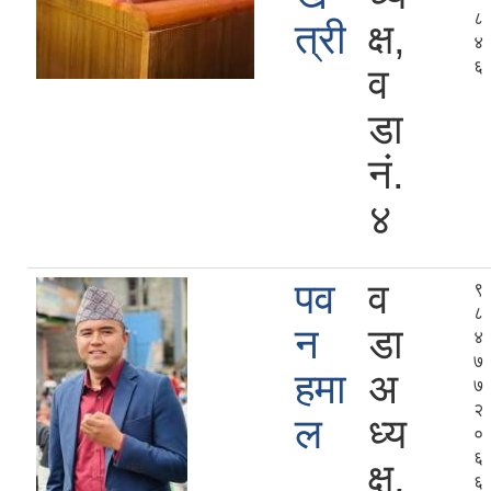
८
त्री
क्ष,
४
६
व
डा
नं.
४
पव
व
९
८
न
डा
४
७
हमा
अ
७
२
ल
ध्य
०
६
क्ष,
६