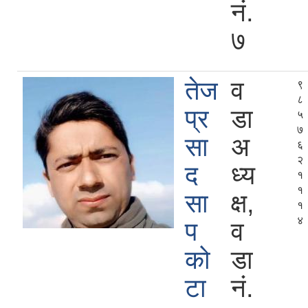
नं.
७
तेज
व
९
८
प्र
डा
५
७
सा
अ
६
२
द
ध्य
१
१
सा
क्ष,
१
४
प
व
को
डा
टा
नं.