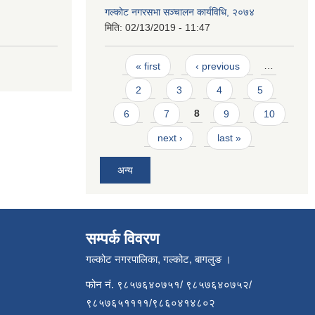
गल्कोट नगरसभा सञ्चालन कार्यविधि, २०७४
मिति:
02/13/2019 - 11:47
Pages
« first
‹ previous
…
2
3
4
5
6
7
8
9
10
next ›
last »
अन्य
सम्पर्क विवरण
गल्कोट नगरपालिका, गल्कोट, बागलुङ ।
फोन नं. ९८५७६४०७५१/ ९८५७६४०७५२/
९८५७६५११११/९८६०४१४८०२