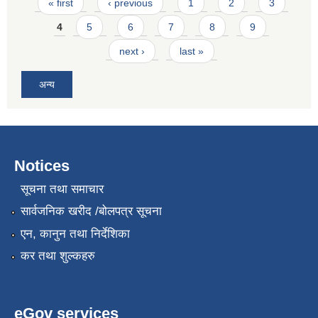
Pages
« first
‹ previous
1
2
3
4
5
6
7
8
9
next ›
last »
अन्य
Notices
सूचना तथा समाचार
सार्वजनिक खरीद /बोलपत्र सूचना
एन, कानुन तथा निर्देशिका
कर तथा शुल्कहरु
eGov services