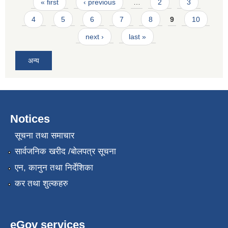
Pages
« first
‹ previous
…
2
3
4
5
6
7
8
9
10
next ›
last »
अन्य
Notices
सूचना तथा समाचार
सार्वजनिक खरीद /बोलपत्र सूचना
एन, कानुन तथा निर्देशिका
कर तथा शुल्कहरु
eGov services