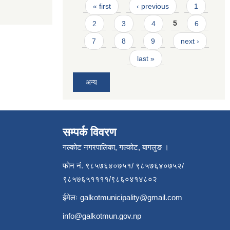
Pages
« first
‹ previous
1
2
3
4
5
6
7
8
9
next ›
last »
अन्य
सम्पर्क विवरण
गल्कोट नगरपालिका, गल्कोट, बागलुङ ।
फोन नं. ९८५७६४०७५१/ ९८५७६४०७५२/
९८५७६५११११/९८६०४१४८०२
ईमेलः
galkotmunicipality@gmail.com
info@galkotmun.gov.np