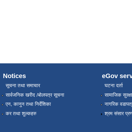
Notices
eGov serv
सूचना तथा समाचार
घटना दर्ता
सार्वजनिक खरीद /बोलपत्र सूचना
सामाजिक सुरक्ष
एन, कानुन तथा निर्देशिका
नागरिक वडापत्
कर तथा शुल्कहरु
श्रम संसार प्र