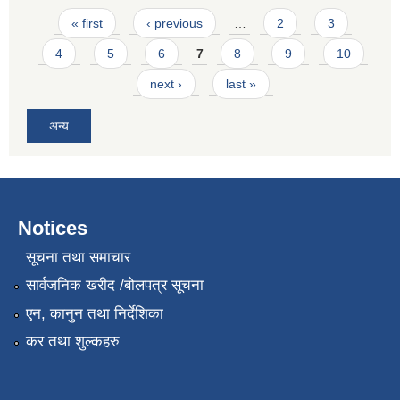
Pages
« first
‹ previous
…
2
3
4
5
6
7
8
9
10
next ›
last »
अन्य
Notices
सूचना तथा समाचार
सार्वजनिक खरीद /बोलपत्र सूचना
एन, कानुन तथा निर्देशिका
कर तथा शुल्कहरु