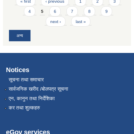
Pages
« first
‹ previous
1
2
3
4
5
6
7
8
9
next ›
last »
अन्य
Notices
सूचना तथा समाचार
सार्वजनिक खरीद /बोलपत्र सूचना
एन, कानुन तथा निर्देशिका
कर तथा शुल्कहरु
eGov services