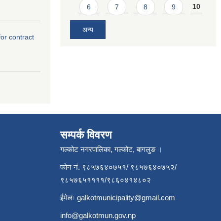
6
7
8
9
10
अन्य
for contract
सम्पर्क विवरण
गल्कोट नगरपालिका, गल्कोट, बागलुङ ।
फोन नं. ९८५७६४०७५१/ ९८५७६४०७५२/
९८५७६५११११/९८६०४१४८०२
ईमेलः
galkotmunicipality@gmail.com
info@galkotmun.gov.np