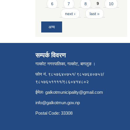
6
7
8
9
10
next ›
last »
अन्य
सम्पर्क विवरण
गल्कोट नगरपालिका, गल्कोट, बागलुङ ।
फोन नं. ९८५७६४०७५१/ ९८५७६४०७५२/
९८५७६५११११/९८६०४१४८०२
ईमेलः
galkotmunicipality@gmail.com
info@galkotmun.gov.np
Postal Code: 33308