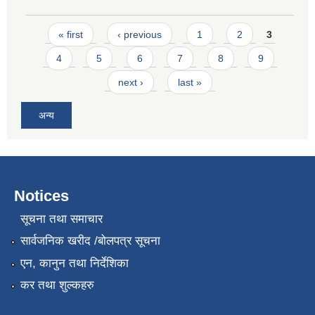
Pages
« first
‹ previous
1
2
3
4
5
6
7
8
9
next ›
last »
अन्य
Notices
सूचना तथा समाचार
सार्वजनिक खरीद /बोलपत्र सूचना
एन, कानुन तथा निर्देशिका
कर तथा शुल्कहरु