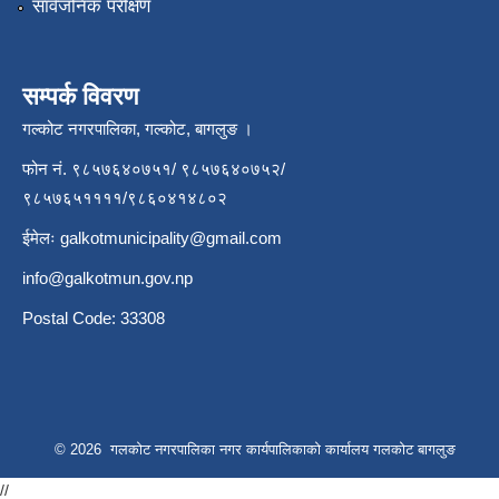
सार्वजनिक परीक्षण
सम्पर्क विवरण
गल्कोट नगरपालिका, गल्कोट, बागलुङ ।
फोन नं. ९८५७६४०७५१/ ९८५७६४०७५२/
९८५७६५११११/९८६०४१४८०२
ईमेलः
galkotmunicipality@gmail.com
info@galkotmun.gov.np
Postal Code: 33308
© 2026 गलकोट नगरपालिका नगर कार्यपालिकाको कार्यालय गलकोट बागलुङ
//